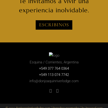
Te invitamos a vivir una
experiencia inolvidable.
ESCRIBINOS
Esquina / Corrientes, Argentina
+549 377 764 0364
+549 113 074 7742
info@donjoaquinriverlodge.com
© 2024 donjoaquinriverlodge.com | Derechos reservados | by
Inacayal.com